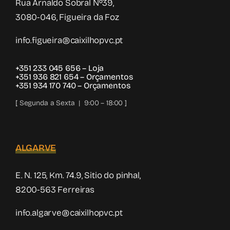
Rua Arnaldo Sobral Nº39,
3080-046, Figueira da Foz
info.figueira@caixilhopvc.pt
+351 233 045 656
– Loja
+351 936 821 654
– Orçamentos
+351 934 170 740
– Orçamentos
[ Segunda a Sexta | 9:00 – 18:00 ]
ALGARVE
E. N. 125, Km. 74.9, Sitio do pinhal,
8200-563 Ferreiras
info.algarve@caixilhopvc.pt