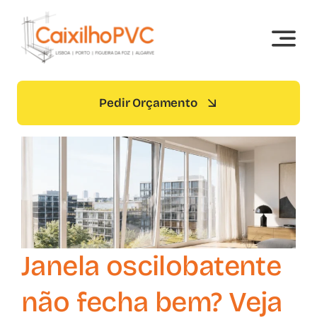
Skip
to
content
Pedir Orçamento
Janela oscilobatente
não fecha bem? Veja