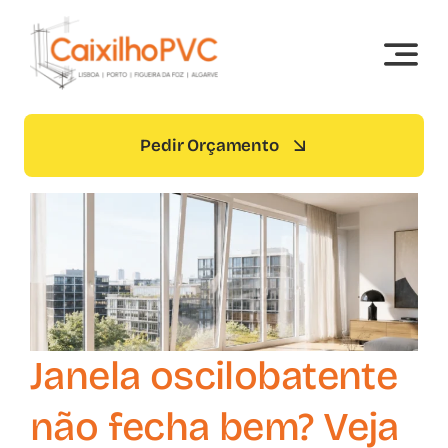
Skip
to
content
Pedir Orçamento
Janela oscilobatente
não fecha bem? Veja