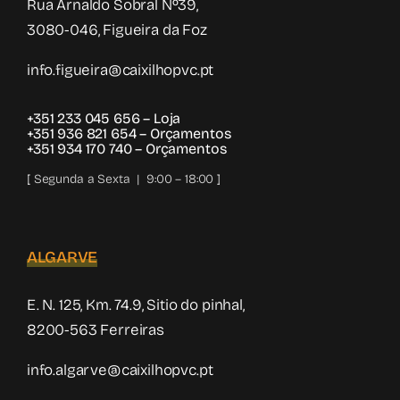
Rua Arnaldo Sobral Nº39,
3080-046, Figueira da Foz
info.figueira@caixilhopvc.pt
+351 233 045 656
– Loja
+351 936 821 654
– Orçamentos
+351 934 170 740
– Orçamentos
[ Segunda a Sexta | 9:00 – 18:00 ]
ALGARVE
E. N. 125, Km. 74.9, Sitio do pinhal,
8200-563 Ferreiras
info.algarve@caixilhopvc.pt