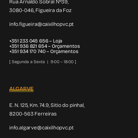
Rua Arnaldo Sobral Nº39,
3080-046, Figueira da Foz
info.figueira@caixilhopvc.pt
+351 233 045 656
– Loja
+351 936 821 654
– Orçamentos
+351 934 170 740
– Orçamentos
[ Segunda a Sexta | 9:00 – 18:00 ]
ALGARVE
E. N. 125, Km. 74.9, Sitio do pinhal,
8200-563 Ferreiras
info.algarve@caixilhopvc.pt