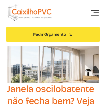
Skip
to
content
Pedir Orçamento
Janela oscilobatente
não fecha bem? Veja