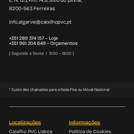
E. N. 125, Km. 74.9, Sitio do pinhal,
8200-563 Ferreiras
info.algarve@caixilhopvc.pt
+351 289 374 157
– Loja
+351 961 204 649
– Orçamentos
[ Segunda a Sexta | 9:00 – 18:00 ]
* Custo das chamadas para a Rede Fixa ou Móvel Nacional
Localizações
Informações
Caixilho PVC Lisboa
Política de Cookies