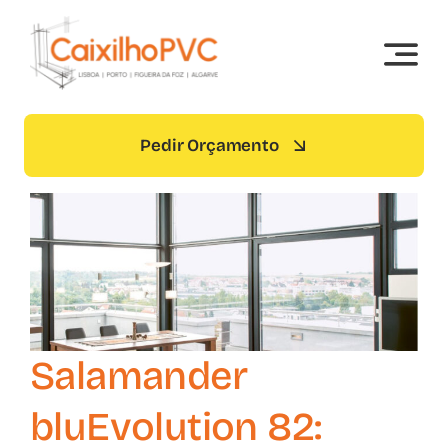
Skip
to
content
Pedir Orçamento
Salamander
bluEvolution 82: