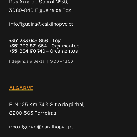
Rua Arnaldo Sobral Nº39,
3080-046, Figueira da Foz
info.figueira@caixilhopvc.pt
+351 233 045 656
– Loja
+351 936 821 654
– Orçamentos
+351 934 170 740
– Orçamentos
[ Segunda a Sexta | 9:00 – 18:00 ]
ALGARVE
E. N. 125, Km. 74.9, Sitio do pinhal,
8200-563 Ferreiras
info.algarve@caixilhopvc.pt