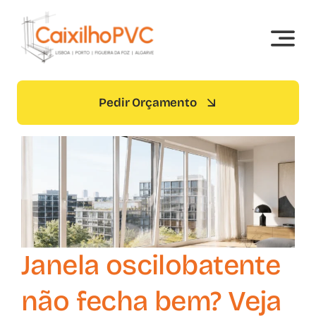
Skip
to
content
Pedir Orçamento
Janela oscilobatente
não fecha bem? Veja