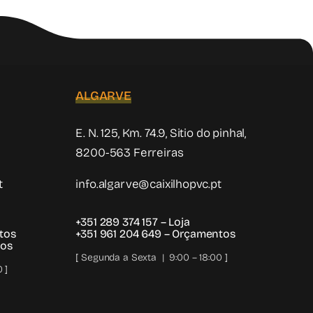
ALGARVE
E. N. 125, Km. 74.9, Sitio do pinhal,
8200-563 Ferreiras
t
info.algarve@caixilhopvc.pt
+351 289 374 157
– Loja
tos
+351 961 204 649
– Orçamentos
os
[ Segunda a Sexta | 9:00 – 18:00 ]
 ]