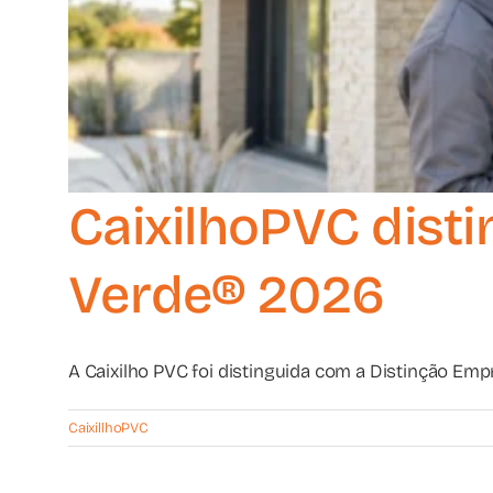
CaixilhoPVC dist
Verde® 2026
A Caixilho PVC foi distinguida com a Distinção Empre
CaixillhoPVC