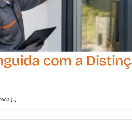
inguida com a Disti
sa [...]