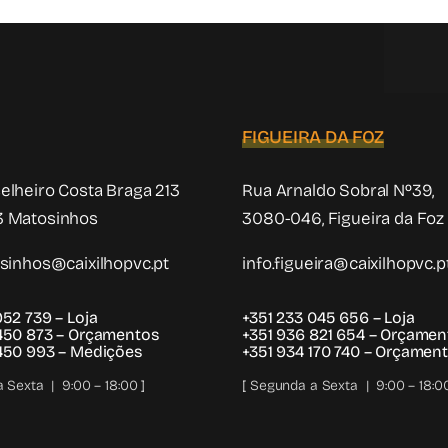
FIGUEIRA DA FOZ
elheiro Costa Braga 213
Rua Arnaldo Sobral Nº39,
 Matosinhos
3080-046, Figueira da Foz
osinhos@caixilhopvc.pt
info.figueira@caixilhopvc.p
952 739
– Loja
+351 233 045 656
– Loja
 450 873
– Orçamentos
+351 936 821 654
– Orçamen
 450 993
– Medições
+351 934 170 740
– Orçament
 Sexta | 9:00 – 18:00 ]
[ Segunda a Sexta | 9:00 – 18:00