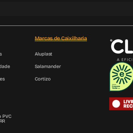
Marcas de Caixilharia
s
Aluplast
idade
Salamander
es
Cortizo
ho PVC
PRR