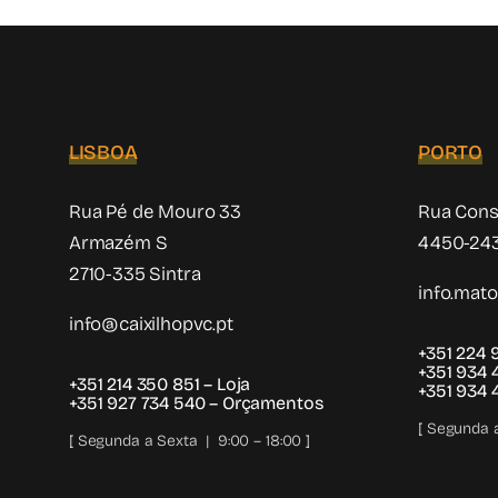
LISBOA
PORTO
Rua Pé de Mouro 33
Rua Cons
Armazém S
4450-243
2710-335 Sintra
info.mat
info@caixilhopvc.pt
+351 224 
+351 934
+351 214 350 851
– Loja
+351 934
+351 927 734 540
– Orçamentos
[ Segunda a
[ Segunda a Sexta | 9:00 – 18:00 ]